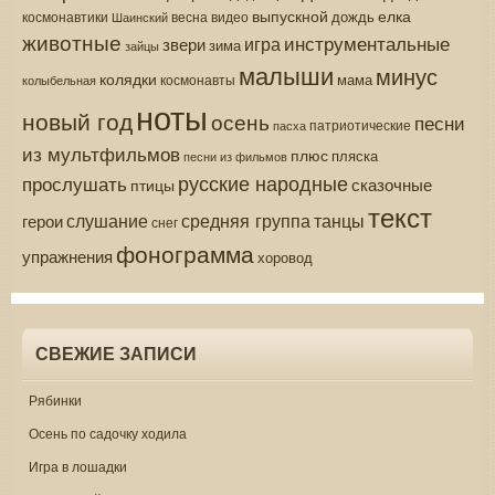
выпускной
елка
дождь
весна
видео
космонавтики
Шаинский
животные
инструментальные
игра
звери
зима
зайцы
малыши
минус
колядки
мама
колыбельная
космонавты
ноты
новый год
осень
песни
патриотические
пасха
из мультфильмов
плюс
пляска
песни из фильмов
русские народные
прослушать
сказочные
птицы
текст
средняя группа
слушание
танцы
герои
снег
фонограмма
упражнения
хоровод
СВЕЖИЕ ЗАПИСИ
Рябинки
Осень по садочку ходила
Игра в лошадки