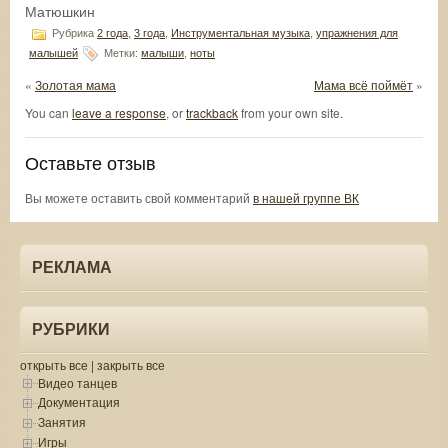
Матюшкин
Рубрика
2 года
,
3 года
,
Инструментальная музыка
,
упражнения для
малышей
Метки:
малыши
,
ноты
«
Золотая мама
Мама всё поймёт
»
You can
leave a response
, or
trackback
from your own site.
Оставьте отзыв
Вы можете оставить свой комментарий
в нашей группе ВК
РЕКЛАМА
РУБРИКИ
открыть все
|
закрыть все
Видео танцев
Документация
Занятия
Игры