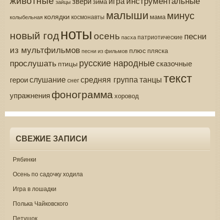
инструментальные
игра
звери
зима
зайцы
малыши
минус
колядки
мама
колыбельная
космонавты
ноты
новый год
осень
песни
патриотические
пасха
из мультфильмов
плюс
пляска
песни из фильмов
русские народные
прослушать
сказочные
птицы
текст
средняя группа
слушание
танцы
герои
снег
фонограмма
упражнения
хоровод
СВЕЖИЕ ЗАПИСИ
Рябинки
Осень по садочку ходила
Игра в лошадки
Полька Чайковского
Петушок