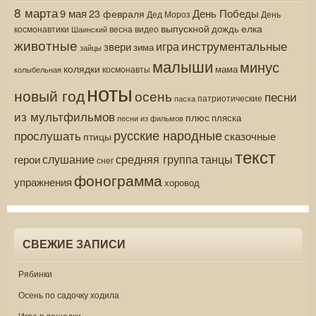
8 марта
9 мая
День Победы
23 февраля
Дед Мороз
День
выпускной
елка
дождь
весна
видео
космонавтики
Шаинский
животные
инструментальные
игра
звери
зима
зайцы
малыши
минус
колядки
мама
колыбельная
космонавты
ноты
новый год
осень
песни
патриотические
пасха
из мультфильмов
плюс
пляска
песни из фильмов
русские народные
прослушать
сказочные
птицы
текст
средняя группа
слушание
танцы
герои
снег
фонограмма
упражнения
хоровод
СВЕЖИЕ ЗАПИСИ
Рябинки
Осень по садочку ходила
Игра в лошадки