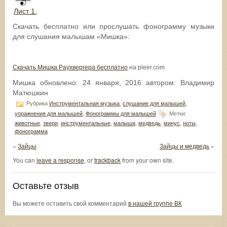
Лист 1.
Скачать бесплатно или прослушать фонограмму музыки
для слушания малышам «Мишка»:
Cкачать Мишка Раухвергера бесплатно
на pleer.com
Мишка
обновлено:
24 января, 2016
автором:
Владимир
Матюшкин
Рубрика
Инструментальная музыка
,
слушание для малышей
,
упражнения для малышей
,
Фонограммы для малышей
Метки:
животные
,
звери
,
инструментальные
,
малыши
,
медведь
,
минус
,
ноты
,
фонограмма
«
Зайцы
Зайцы и медведь
»
You can
leave a response
, or
trackback
from your own site.
Оставьте отзыв
Вы можете оставить свой комментарий
в нашей группе ВК