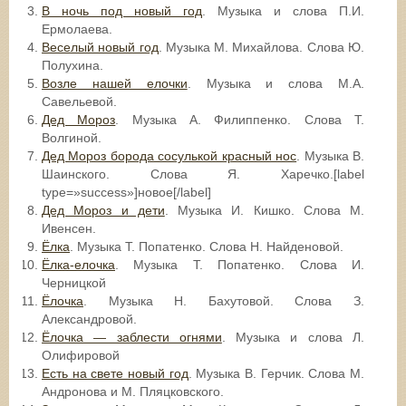
В ночь под новый год
. Музыка и слова П.И.
Ермолаева.
Веселый новый год
. Музыка М. Михайлова. Слова Ю.
Полухина.
Возле нашей елочки
. Музыка и слова М.А.
Савельевой.
Дед Мороз
. Музыка А. Филиппенко. Слова Т.
Волгиной.
Дед Мороз борода сосулькой красный нос
. Музыка В.
Шаинского. Слова Я. Харечко.[label
type=»success»]новое[/label]
Дед Мороз и дети
. Музыка И. Кишко. Слова М.
Ивенсен.
Ёлка
. Музыка Т. Попатенко. Слова Н. Найденовой.
Ёлка-елочка
. Музыка Т. Попатенко. Слова И.
Черницкой
Ёлочка
. Музыка Н. Бахутовой. Слова З.
Александровой.
Ёлочка — заблести огнями
. Музыка и слова Л.
Олифировой
Есть на свете новый год
. Музыка В. Герчик. Слова М.
Андронова и М. Пляцковского.