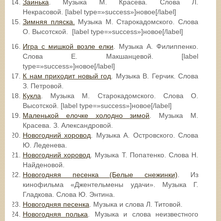
Заинька
. Музыка М. Красева. Слова Л.
Некрасовой. [label type=»success»]новое[/label]
Зимняя пляска.
Музыка М. Старокадомского. Слова
О. Высотской. [label type=»success»]новое[/label]
Игра с мишкой возле елки
. Музыка А. Филиппенко.
Слова Е. Макшанцевой. [label
type=»success»]новое[/label]
К нам приходит новый год
. Музыка В. Герчик. Слова
З. Петровой.
Кукла
. Музыка М. Старокадомского. Слова О.
Высотской. [label type=»success»]новое[/label]
Маленькой елочке холодно зимой
. Музыка М.
Красева. З. Александровой.
Новогодний хоровод
. Музыка А. Островского. Слова
Ю. Леденева.
Новогодний хоровод
. Музыка Т. Попатенко. Слова Н.
Найденовой.
Новогодняя песенка (Белые снежинки)
. Из
кинофильма «Джентельмены удачи». Музыка Г.
Гладкова. Слова Ю. Энтина.
Новогодняя песенка
. Музыка и слова Л. Титовой.
Новогодняя полька
. Музыка и слова неизвестного