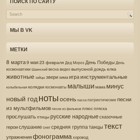
ПОИСК ПО САЙТУ
МЫ В VK
МЕТКИ
8 марта
9 мая
День Победы
23 февраля
Дед Мороз
День
выпускной
елка
дождь
весна
видео
космонавтики
Шаинский
животные
инструментальные
игра
звери
зима
зайцы
малыши
минус
колядки
мама
колыбельная
космонавты
ноты
новый год
осень
песни
патриотические
пасха
из мультфильмов
плюс
пляска
песни из фильмов
русские народные
прослушать
сказочные
птицы
текст
средняя группа
слушание
танцы
герои
снег
фонограмма
упражнения
хоровод