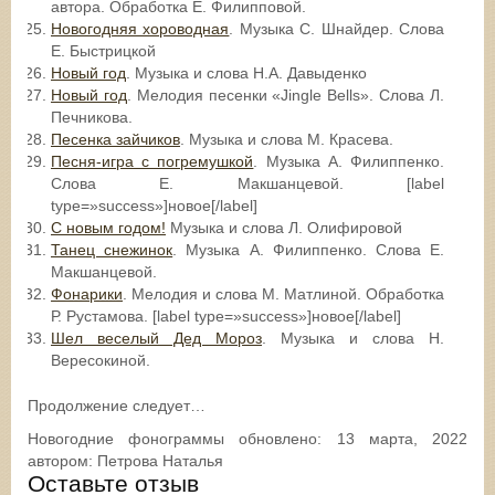
автора. Обработка Е. Филипповой.
Новогодняя хороводная
. Музыка С. Шнайдер. Слова
Е. Быстрицкой
Новый год
. Музыка и слова Н.А. Давыденко
Новый год
. Мелодия песенки «Jingle Bells». Слова Л.
Печникова.
Песенка зайчиков
. Музыка и слова М. Красева.
Песня-игра с погремушкой
. Музыка А. Филиппенко.
Слова Е. Макшанцевой. [label
type=»success»]новое[/label]
С новым годом!
Музыка и слова Л. Олифировой
Танец снежинок
. Музыка А. Филиппенко. Слова Е.
Макшанцевой.
Фонарики
. Мелодия и слова М. Матлиной. Обработка
Р. Рустамова. [label type=»success»]новое[/label]
Шел веселый Дед Мороз
. Музыка и слова Н.
Вересокиной.
Продолжение следует…
Новогодние фонограммы
обновлено:
13 марта, 2022
автором:
Петрова Наталья
Оставьте отзыв