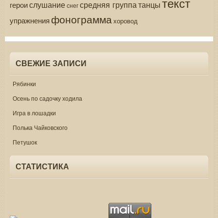
текст
средняя группа
слушание
танцы
герои
снег
фонограмма
упражнения
хоровод
СВЕЖИЕ ЗАПИСИ
Рябинки
Осень по садочку ходила
Игра в лошадки
Полька Чайковского
Петушок
СТАТИСТИКА