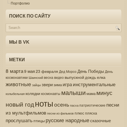
Портфолио
ПОИСК ПО САЙТУ
МЫ В VK
МЕТКИ
8 марта
9 мая
День Победы
23 февраля
Дед Мороз
День
выпускной
елка
дождь
весна
видео
космонавтики
Шаинский
животные
инструментальные
игра
звери
зима
зайцы
малыши
минус
колядки
мама
колыбельная
космонавты
ноты
новый год
осень
песни
патриотические
пасха
из мультфильмов
плюс
пляска
песни из фильмов
русские народные
прослушать
сказочные
птицы