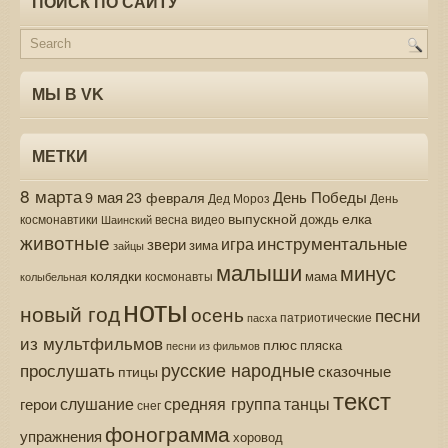
ПОИСК ПО САЙТУ
МЫ В VK
МЕТКИ
8 марта
9 мая
День Победы
23 февраля
Дед Мороз
День
выпускной
елка
дождь
весна
видео
космонавтики
Шаинский
животные
инструментальные
игра
звери
зима
зайцы
малыши
минус
колядки
мама
колыбельная
космонавты
ноты
новый год
осень
песни
патриотические
пасха
из мультфильмов
плюс
пляска
песни из фильмов
русские народные
прослушать
сказочные
птицы
текст
средняя группа
слушание
танцы
герои
снег
фонограмма
упражнения
хоровод