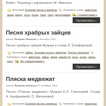
Бойко. Перевод с украинского М. Ивенсен.
Категория
Осенние песни о зверятах
Ключевые слова:
животные
,
звери
,
минус
,
ноты
,
осень
,
плюс
,
текст
,
фонограмма
2 комментария »
Просмотреть »
Песня храбрых зайцев
Автор
Петрова Наталья
1 декабря, 2011
Песня храбрых зайцев Музыка и слова Л. Олифировой.
Категория
Зайцы
,
Осенние песни о зверятах
,
Песни о зверятах
Ключевые слова:
животные
,
зайцы
,
звери
,
новый год
,
ноты
,
осень
,
танцы
,
текст
Нет комментариев »
Просмотреть »
Пляска медвежат
Автор
Петрова Наталья
27 октября, 2011
Песня «Пляска медвежат» Музыка Е.А. Гомоновой. Слова
А. Ануфриевой, О. Митюковой.
Категория
Осенние песни о зверятах
Ключевые слова:
животные
,