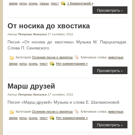
звери
,
ноты
,
осень
,
танцы
,
текст
1 Комментарий »
Просмотреть »
От носика до хвостика
Автор
Петрова Наталья
27 октября, 2011
Песня «От носика до хвостика» Музыка М. Парцхаладзе.
Слова П. Синявского.
Категория
Осенние песни о зверятах
Ключевые слова:
животные
,
звери
,
ноты
,
осень
,
текст
Нет комментариев »
Просмотреть »
Марш друзей
Автор
Петрова Наталья
27 октября, 2011
Песня «Марш друзей» Музыка и слова Е. Шаламоновой.
Категория
Осенние песни о зверятах
Ключевые слова:
животные
,
звери
,
ноты
,
осень
,
текст
Нет комментариев »
Просмотреть »