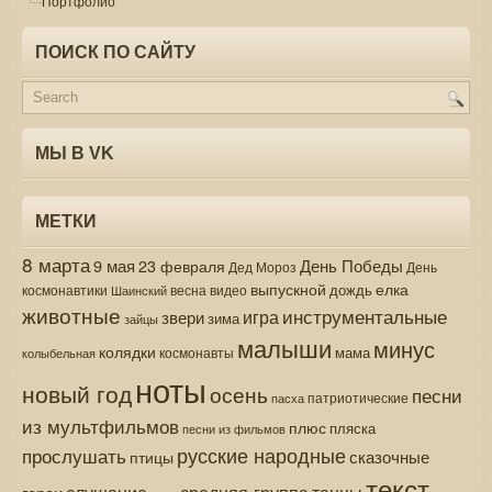
Портфолио
ПОИСК ПО САЙТУ
МЫ В VK
МЕТКИ
8 марта
9 мая
День Победы
23 февраля
Дед Мороз
День
выпускной
елка
дождь
весна
видео
космонавтики
Шаинский
животные
инструментальные
игра
звери
зима
зайцы
малыши
минус
колядки
мама
колыбельная
космонавты
ноты
новый год
осень
песни
патриотические
пасха
из мультфильмов
плюс
пляска
песни из фильмов
русские народные
прослушать
сказочные
птицы
текст
средняя группа
слушание