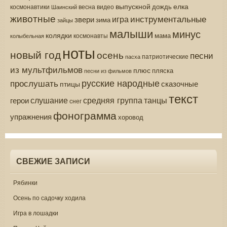
выпускной
елка
дождь
весна
видео
космонавтики
Шаинский
животные
инструментальные
игра
звери
зима
зайцы
малыши
минус
колядки
мама
колыбельная
космонавты
ноты
новый год
осень
песни
патриотические
пасха
из мультфильмов
плюс
пляска
песни из фильмов
русские народные
прослушать
сказочные
птицы
текст
средняя группа
слушание
танцы
герои
снег
фонограмма
упражнения
хоровод
СВЕЖИЕ ЗАПИСИ
Рябинки
Осень по садочку ходила
Игра в лошадки