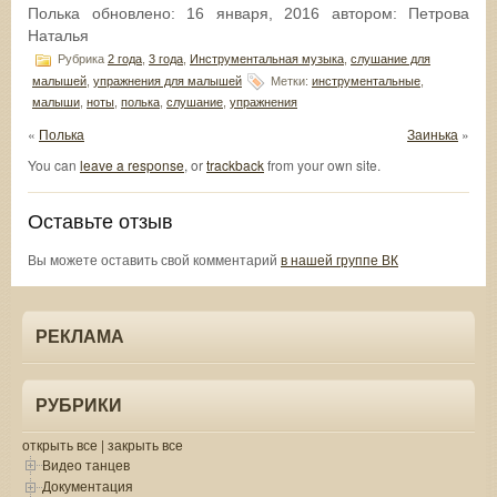
Полька
обновлено:
16 января, 2016
автором:
Петрова
Наталья
Рубрика
2 года
,
3 года
,
Инструментальная музыка
,
слушание для
малышей
,
упражнения для малышей
Метки:
инструментальные
,
малыши
,
ноты
,
полька
,
слушание
,
упражнения
«
Полька
Заинька
»
You can
leave a response
, or
trackback
from your own site.
Оставьте отзыв
Вы можете оставить свой комментарий
в нашей группе ВК
РЕКЛАМА
РУБРИКИ
открыть все
|
закрыть все
Видео танцев
Документация