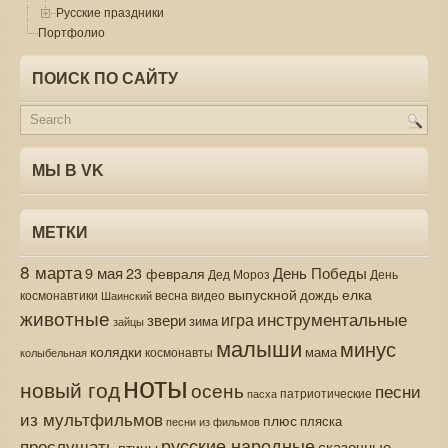
Русские праздники
Портфолио
ПОИСК ПО САЙТУ
МЫ В VK
МЕТКИ
8 марта
9 мая
День Победы
23 февраля
Дед Мороз
День
выпускной
елка
дождь
весна
видео
космонавтики
Шаинский
животные
инструментальные
игра
звери
зима
зайцы
малыши
минус
колядки
мама
колыбельная
космонавты
ноты
новый год
осень
песни
патриотические
пасха
из мультфильмов
плюс
пляска
песни из фильмов
русские народные
прослушать
сказочные
птицы