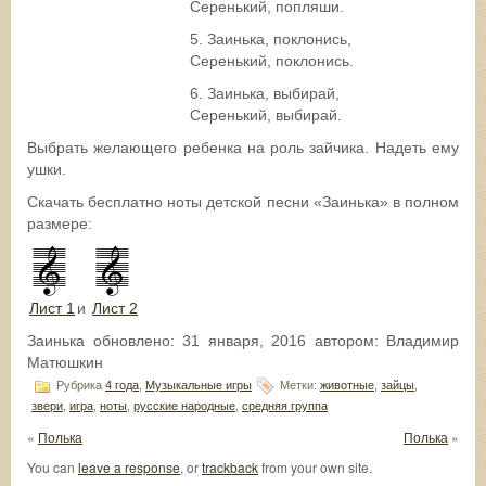
Серенький, попляши.
5. Заинька, поклонись,
Серенький, поклонись.
6. Заинька, выбирай,
Серенький, выбирай.
Выбрать желающего ребенка на роль зайчика. Надеть ему
ушки.
Скачать бесплатно ноты детской песни «Заинька» в полном
размере:
Лист 1
и
Лист 2
Заинька
обновлено:
31 января, 2016
автором:
Владимир
Матюшкин
Рубрика
4 года
,
Музыкальные игры
Метки:
животные
,
зайцы
,
звери
,
игра
,
ноты
,
русские народные
,
средняя группа
«
Полька
Полька
»
You can
leave a response
, or
trackback
from your own site.