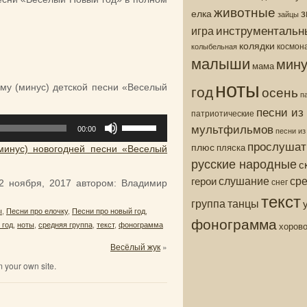
животные
з
елка
зайцы
инструментальн
игра
колядки
колыбельная
космон
малыши
мину
мама
ноты
год
му (минус) детской песни «Веселый
осень
п
песни из
патриотические
Используйте
мультфильмов
00:00
песни и
клавиши
прослушат
плюс
пляска
вверх/
минус) новогодней песни «Веселый
русские народные
вниз,
с
чтобы
ср
слушание
герои
снег
2 ноября, 2017
автором:
Владимир
увеличить
текст
группа
танцы
или
ы
,
Песни про елочку
,
Песни про новый год
,
уменьшить
фонограмма
хоров
 год
,
ноты
,
средняя группа
,
текст
,
фонограмма
громкость.
Весёлый жук
»
 your own site.