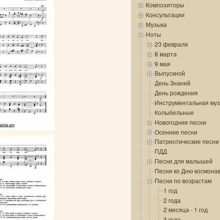
Композиторы
Консультации
Музыка
Ноты
23 февраля
8 марта
9 мая
Выпускной
День Знаний
День рождения
Инструментальная му
Колыбельные
Новогодние песни
Осенние песни
Патриотические песни
ПДД
Песни для малышей
Песни ко Дню космона
Песни по возрастам
1 год
2 года
2 месяца - 1 год
3 года