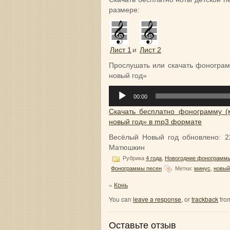
размере:
Лист 1
и
Лист 2
Прослушать или скачать фонограм
новый год»
Аудиоплеер
00:00
Скачать бесплатно фонограмму (
новый год» в mp3 формате
Весёлый Новый год
обновлено:
2
Матюшкин
Рубрика
4 года
,
Новогодние фонограмм
Фонограммы песен
Метки:
минус
,
новый
«
Конь
You can
leave a response
, or
trackback
from
Оставьте отзыв