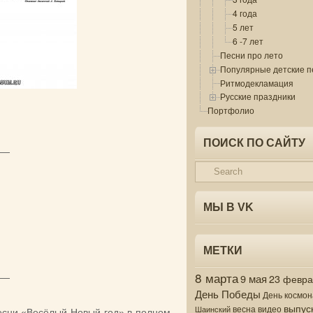
4 года
5 лет
6 -7 лет
Песни про лето
Популярные детские п
Ритмодекламация
Русские праздники
Портфолио
ПОИСК ПО САЙТУ
 —
МЫ В VK
МЕТКИ
8 марта
9 мая
 —
23 февр
День Победы
День космон
выпус
весна
видео
Шаинский
песни «Весёлый Новый год» в полном