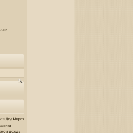
есни
аля
Дед Мороз
автики
кной
дождь