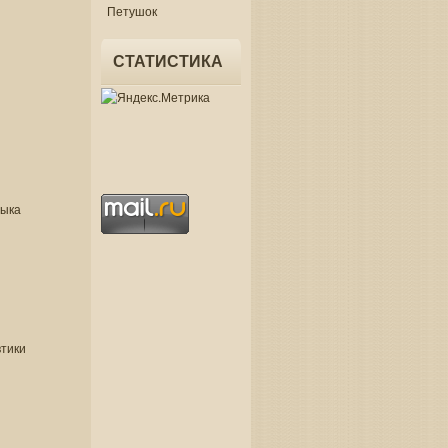
Петушок
СТАТИСТИКА
зыка
втики