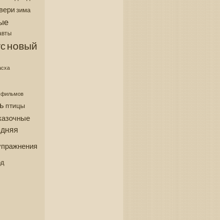
вери
зима
ые
авты
новый
с
асха
з фильмов
ь
птицы
казочные
едняя
упражнения
од