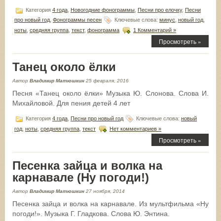
Категория
4 года
,
Новогодние фонограммы
,
Песни про елочку
,
Песни
про новый год
,
Фонограммы песен
Ключевые слова:
минус
,
новый год
,
ноты
,
средняя группа
,
текст
,
фонограмма
1 Комментарий »
Просмотреть »
Танец около ёлки
Автор
Владимир Матюшкин
25 февраля, 2016
Песня «Танец около ёлки» Музыка Ю. Слонова. Слова И.
Михайловой. Для пения детей 4 лет
Категория
4 года
,
Песни про новый год
Ключевые слова:
новый
год
,
ноты
,
средняя группа
,
текст
Нет комментариев »
Просмотреть »
Песенка зайца и волка на
карнавале (Ну погоди!)
Автор
Владимир Матюшкин
27 ноября, 2014
Песенка зайца и волка на карнавале. Из мультфильма «Ну
погоди!». Музыка Г. Гладкова. Слова Ю. Энтина.