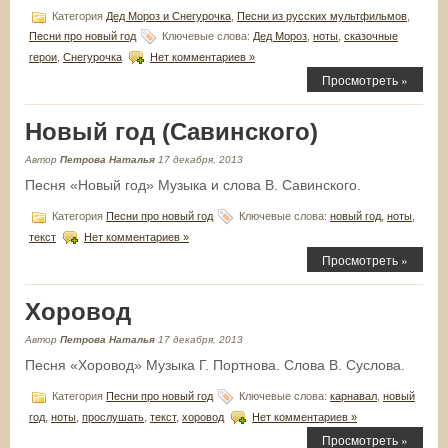
Категория
Дед Мороз и Снегурочка
,
Песни из русских мультфильмов
,
Песни про новый год
Ключевые слова:
Дед Мороз
,
ноты
,
сказочные
герои
,
Снегурочка
Нет комментариев »
Просмотреть »
Новый год (Савинского)
Автор
Петрова Наталья
17 декабря, 2013
Песня «Новый год» Музыка и слова В. Савинского.
Категория
Песни про новый год
Ключевые слова:
новый год
,
ноты
,
текст
Нет комментариев »
Просмотреть »
Хоровод
Автор
Петрова Наталья
17 декабря, 2013
Песня «Хоровод» Музыка Г. Портнова. Слова В. Суслова.
Категория
Песни про новый год
Ключевые слова:
карнавал
,
новый
год
,
ноты
,
прослушать
,
текст
,
хоровод
Нет комментариев »
Просмотреть »