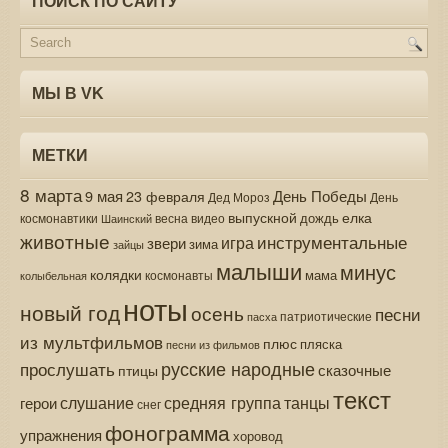
ПОИСК ПО САЙТУ
МЫ В VK
МЕТКИ
8 марта
9 мая
День Победы
23 февраля
Дед Мороз
День
выпускной
елка
дождь
весна
видео
космонавтики
Шаинский
животные
инструментальные
игра
звери
зима
зайцы
малыши
минус
колядки
мама
колыбельная
космонавты
ноты
новый год
осень
песни
патриотические
пасха
из мультфильмов
плюс
пляска
песни из фильмов
русские народные
прослушать
сказочные
птицы
текст
средняя группа
слушание
танцы
герои
снег
фонограмма
упражнения
хоровод