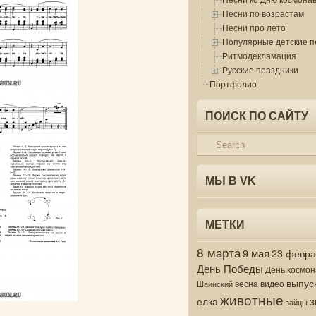
Песни по возрастам
Песни про лето
Популярные детские п
Ритмодекламация
Русские праздники
Портфолио
ПОИСК ПО САЙТУ
МЫ В VK
МЕТКИ
8 марта
9 мая
23 февр
День Победы
День космон
выпус
весна
видео
Шаинский
животные
з
елка
зайцы