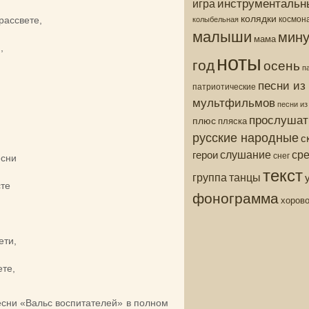
инструментальн
игра
колядки
колыбельная
космон
рассвете,
малыши
мину
мама
,
ноты
год
осень
п
песни из
патриотические
мультфильмов
песни и
прослушат
плюс
пляска
русские народные
с
ср
слушание
герои
снег
есни
текст
группа
танцы
те
фонограмма
хоров
ети,
те,
есни «Вальс воспитателей» в полном