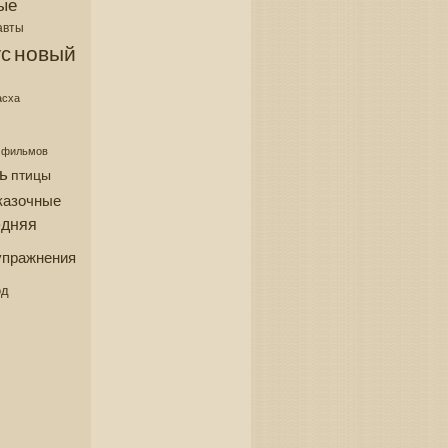
ые
авты
новый
с
асха
з фильмов
ь
птицы
казочные
едняя
упражнения
од