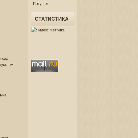
Петушок
СТАТИСТИКА
й сад
пускном
зыка
втики