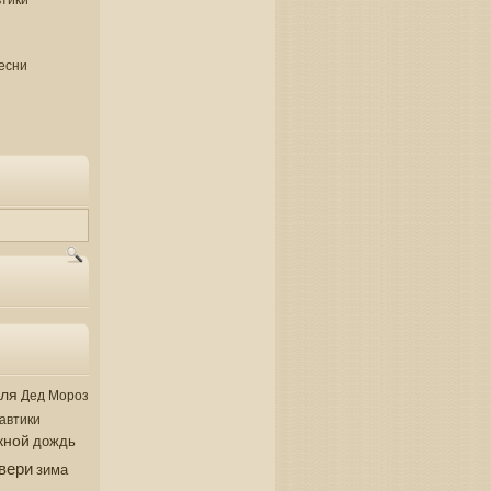
есни
аля
Дед Мороз
автики
кной
дождь
вери
зима