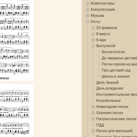
Композиторы
Консультации
Музыка
Ноты
23 февраля
8 марта
9 мая
Выпускной
Воспитатели
До свиданья детски
Песни героев на вы
Про детский сад
Школа и знания
День Знаний
День рождения
Инструментальная му
Колыбельные
Новогодние песни
Осенние песни
Патриотические песни
ПДД
Песни для малышей
Песни ко Дню космона