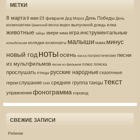
МЕТКИ
8 марта
9 мая
День Победы
23 февраля
Дед Мороз
День
выпускной
елка
дождь
весна
видео
космонавтики
Шаинский
животные
инструментальные
игра
звери
зима
зайцы
малыши
минус
колядки
мама
колыбельная
космонавты
ноты
новый год
осень
песни
патриотические
пасха
из мультфильмов
плюс
пляска
песни из фильмов
русские народные
прослушать
сказочные
птицы
текст
средняя группа
слушание
танцы
герои
снег
фонограмма
упражнения
хоровод
СВЕЖИЕ ЗАПИСИ
Рябинки