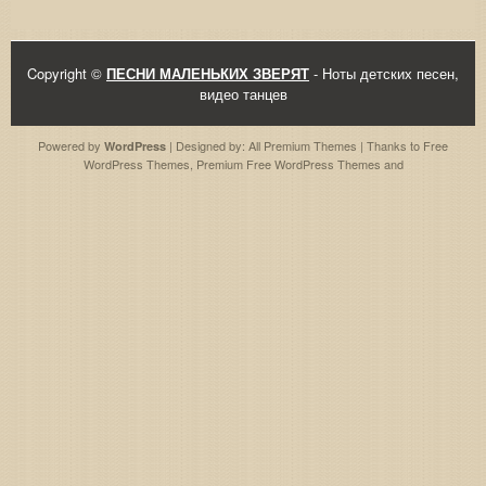
Copyright ©
ПЕСНИ МАЛЕНЬКИХ ЗВЕРЯТ
- Ноты детских песен,
видео танцев
Powered by
| Designed by:
All Premium Themes
| Thanks to
Free
WordPress
WordPress Themes
,
Premium Free WordPress Themes
and