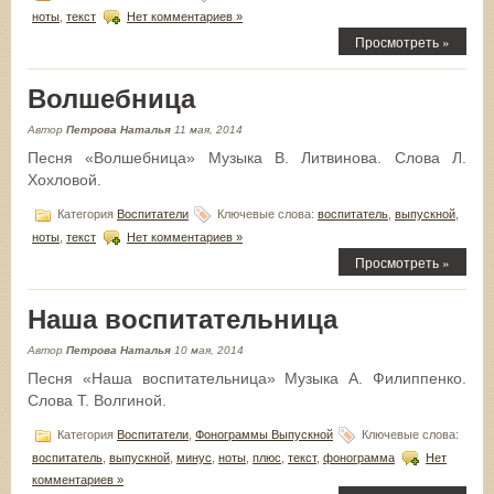
ноты
,
текст
Нет комментариев »
Просмотреть »
Волшебница
Автор
Петрова Наталья
11 мая, 2014
Песня «Волшебница» Музыка В. Литвинова. Слова Л.
Хохловой.
Категория
Воспитатели
Ключевые слова:
воспитатель
,
выпускной
,
ноты
,
текст
Нет комментариев »
Просмотреть »
Наша воспитательница
Автор
Петрова Наталья
10 мая, 2014
Песня «Наша воспитательница» Музыка А. Филиппенко.
Слова Т. Волгиной.
Категория
Воспитатели
,
Фонограммы Выпускной
Ключевые слова:
воспитатель
,
выпускной
,
минус
,
ноты
,
плюс
,
текст
,
фонограмма
Нет
комментариев »