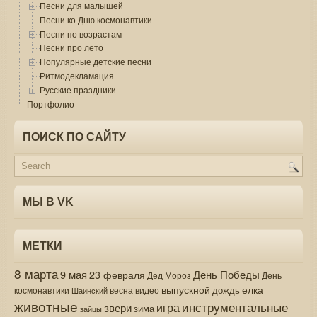
Песни для малышей
Песни ко Дню космонавтики
Песни по возрастам
Песни про лето
Популярные детские песни
Ритмодекламация
Русские праздники
Портфолио
ПОИСК ПО САЙТУ
МЫ В VK
МЕТКИ
8 марта
9 мая
День Победы
23 февраля
Дед Мороз
День
выпускной
елка
дождь
весна
видео
космонавтики
Шаинский
животные
инструментальные
игра
звери
зима
зайцы