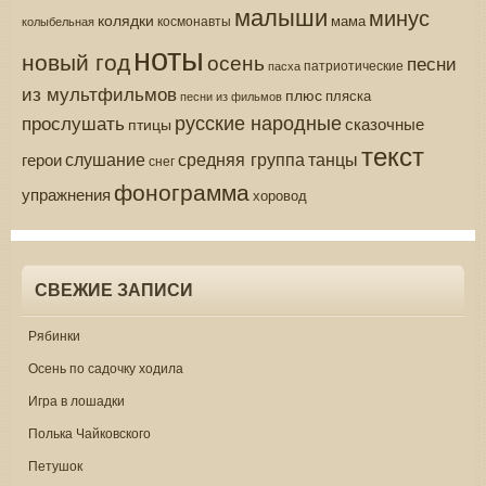
малыши
минус
колядки
мама
колыбельная
космонавты
ноты
новый год
осень
песни
патриотические
пасха
из мультфильмов
плюс
пляска
песни из фильмов
русские народные
прослушать
сказочные
птицы
текст
средняя группа
слушание
танцы
герои
снег
фонограмма
упражнения
хоровод
СВЕЖИЕ ЗАПИСИ
Рябинки
Осень по садочку ходила
Игра в лошадки
Полька Чайковского
Петушок