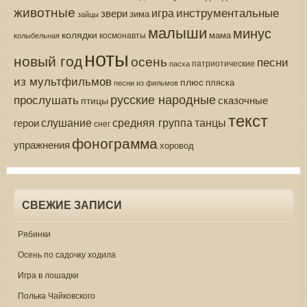
животные
инструментальные
игра
звери
зима
зайцы
малыши
минус
колядки
мама
колыбельная
космонавты
ноты
новый год
осень
песни
патриотические
пасха
из мультфильмов
плюс
пляска
песни из фильмов
русские народные
прослушать
сказочные
птицы
текст
средняя группа
слушание
танцы
герои
снег
фонограмма
упражнения
хоровод
СВЕЖИЕ ЗАПИСИ
Рябинки
Осень по садочку ходила
Игра в лошадки
Полька Чайковского