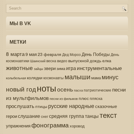
МЫ В VK
МЕТКИ
8 марта
9 мая
День Победы
23 февраля
Дед Мороз
День
выпускной
елка
дождь
весна
видео
космонавтики
Шаинский
животные
инструментальные
игра
звери
зима
зайцы
малыши
минус
колядки
мама
колыбельная
космонавты
ноты
новый год
осень
песни
патриотические
пасха
из мультфильмов
плюс
пляска
песни из фильмов
русские народные
прослушать
сказочные
птицы
текст
средняя группа
слушание
танцы
герои
снег
фонограмма
упражнения
хоровод