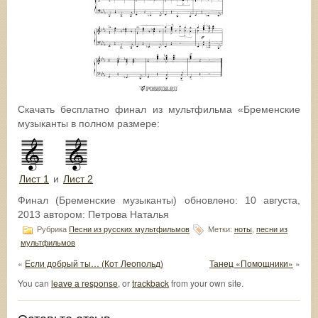
Скачать бесплатно финал из мультфильма «Бременские
музыканты в полном размере:
Лист 1
и
Лист 2
Финал (Бременские музыканты)
обновлено:
10 августа,
2013
автором:
Петрова Наталья
Рубрика
Песни из русских мультфильмов
Метки:
ноты
,
песни из
мультфильмов
«
Если добрый ты… (Кот Леопольд)
Танец «Помощники»
»
You can
leave a response
, or
trackback
from your own site.
Оставьте отзыв