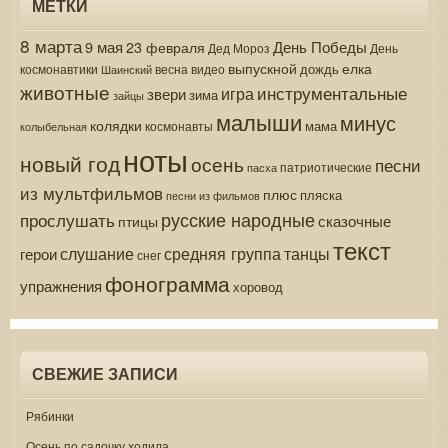
МЕТКИ
8 марта
9 мая
День Победы
23 февраля
Дед Мороз
День
выпускной
елка
дождь
весна
видео
космонавтики
Шаинский
животные
инструментальные
игра
звери
зима
зайцы
малыши
минус
колядки
мама
колыбельная
космонавты
ноты
новый год
осень
песни
патриотические
пасха
из мультфильмов
плюс
пляска
песни из фильмов
русские народные
прослушать
сказочные
птицы
текст
средняя группа
слушание
танцы
герои
снег
фонограмма
упражнения
хоровод
СВЕЖИЕ ЗАПИСИ
Рябинки
Осень по садочку ходила