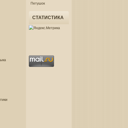
Петушок
СТАТИСТИКА
зыка
втики