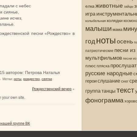
животные
з
елка
 падали с небес
зайцы
м сиянье,
инструментальн
игра
шине исчез,
колядки
колыбельная
космон
еланье.
малыши
мину
мама
рождественской песни «Рождество» в
ноты
год
осень
п
песни из
патриотические
мультфильмов
песни и
прослушат
плюс
пляска
русские народные
015
автором:
Петрова Наталья
с
ср
Метки:
ноты
,
рождество
,
святки
слушание
герои
снег
текст
Рождественский вечер
»
группа
танцы
 your own site.
фонограмма
хоров
 нашей группе ВК