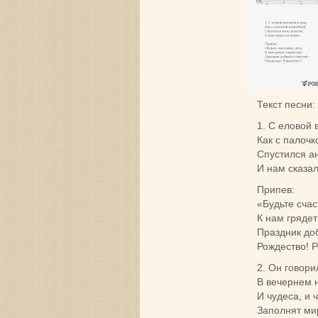
Текст песни:
1. С еловой 
Как с палоч
Спустился ан
И нам сказал
Припев:
«Будьте счас
К нам грядет
Праздник до
Рождество! 
2. Он говори
В вечернем 
И чудеса, и 
Заполнят ми