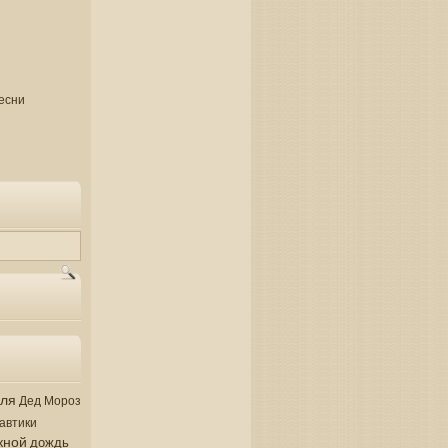
есни
аля
Дед Мороз
автики
кной
дождь