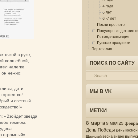
4 года
5 лет
6 -7 лет
Песни про лето
Популярные детские п
Ритмодекламация
Русские праздники
Портфолио
веточкой в руке,
кой волшебной,
ПОИСК ПО САЙТУ
гел налегке,
 он нежно:
тливы, дети,
МЫ В VK
 торжество!
брый и светлый —
Рождество!»
МЕТКИ
л: «Взойдет звезда
8 марта
9 мая
небе темном.
23 февр
чудеса
День Победы
День космон
р огромный».
выпус
весна
видео
Шаинский