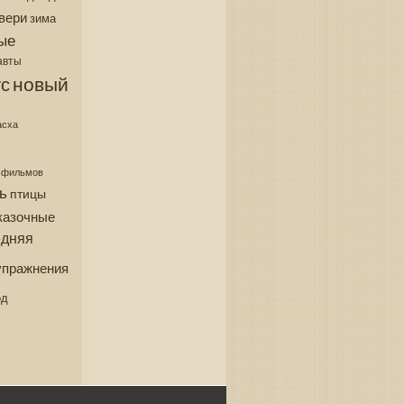
вери
зима
ые
авты
новый
с
асха
з фильмов
ь
птицы
казочные
едняя
упражнения
од