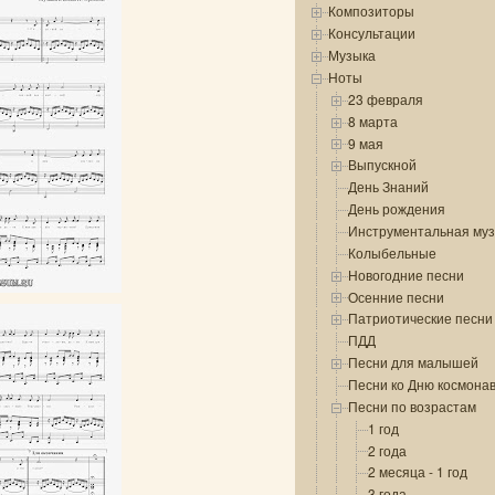
Композиторы
Консультации
Музыка
Ноты
23 февраля
8 марта
9 мая
Выпускной
День Знаний
День рождения
Инструментальная му
Колыбельные
Новогодние песни
Осенние песни
Патриотические песни
ПДД
Песни для малышей
Песни ко Дню космона
Песни по возрастам
1 год
2 года
2 месяца - 1 год
3 года