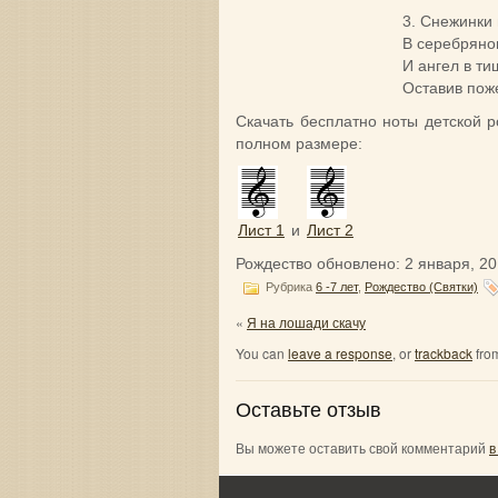
3. Снежинки
В серебряно
И ангел в ти
Оставив пож
Скачать бесплатно ноты детской 
полном размере:
Лист 1
и
Лист 2
Рождество
обновлено:
2 января, 2
Рубрика
6 -7 лет
,
Рождество (Святки)
«
Я на лошади скачу
You can
leave a response
, or
trackback
from
Оставьте отзыв
Вы можете оставить свой комментарий
в