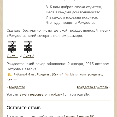
3. К нам добрая сказка стучится,
Неся в каждый дом волшебство.
И в каждом надежда искрится,
Что чудо придет в Рождество.
Скачать бесплатно ноты детской рождественской песни
«Рождественский вечер» в полном размере:
Лист 1
и
Лист 2
Рождественский вечер
обновлено:
2 января, 2015
автором:
Петрова Наталья
Рубрика
6 -7 лет
,
Рождество (Святки)
Метки:
ноты
,
рождество
,
святки
«
Рождество
Рождество Христово
»
You can
leave a response
, or
trackback
from your own site.
Оставьте отзыв
Вы можете оставить свой комментарий
в нашей группе ВК