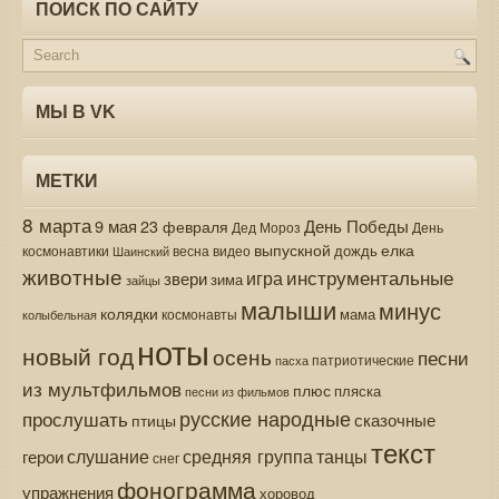
ПОИСК ПО САЙТУ
МЫ В VK
МЕТКИ
8 марта
9 мая
День Победы
23 февраля
Дед Мороз
День
выпускной
елка
дождь
весна
видео
космонавтики
Шаинский
животные
инструментальные
игра
звери
зима
зайцы
малыши
минус
колядки
мама
колыбельная
космонавты
ноты
новый год
осень
песни
патриотические
пасха
из мультфильмов
плюс
пляска
песни из фильмов
русские народные
прослушать
сказочные
птицы
текст
средняя группа
слушание
танцы
герои
снег
фонограмма
упражнения
хоровод