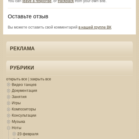
You can
leave a response
, or
trackback
from your own site.
Оставьте отзыв
Вы можете оставить свой комментарий
в нашей группе ВК
РЕКЛАМА
РУБРИКИ
открыть все
|
закрыть все
Видео танцев
Документация
Занятия
Игры
Композиторы
Консультации
Музыка
Ноты
23 февраля