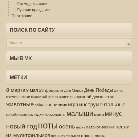
Ритмодекламация
Русские праздники
Портфолио
ПОИСК ПО САЙТУ
МЫ В VK
МЕТКИ
8 марта
9 мая
День Победы
23 февраля
Дед Мороз
День
выпускной
елка
дождь
весна
видео
космонавтики
Шаинский
животные
инструментальные
игра
звери
зима
зайцы
малыши
минус
колядки
мама
колыбельная
космонавты
ноты
новый год
осень
песни
патриотические
пасха
из мультфильмов
плюс
пляска
песни из фильмов