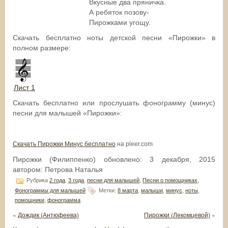
Вкусные два пряничка.
А ребяток позову-
Пирожками угощу.
Скачать бесплатно ноты детской песни «Пирожки» в
полном размере:
Лист 1
Скачать бесплатно или прослушать фонограмму (минус)
песни для малышей «Пирожки»:
Cкачать Пирожки Минус бесплатно
на pleer.com
Пирожки (Филиппенко)
обновлено:
3 декабря, 2015
автором:
Петрова Наталья
Рубрика
2 года
,
3 года
,
песни для малышей
,
Песни о помощниках
,
Фонограммы для малышей
Метки:
8 марта
,
малыши
,
минус
,
ноты
,
помощники
,
фонограмма
«
Дождик (Антюфеева)
Пирожки (Лекомцевой)
»