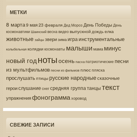
МЕТКИ
8 марта
9 мая
День Победы
23 февраля
Дед Мороз
День
выпускной
елка
дождь
весна
видео
космонавтики
Шаинский
животные
инструментальные
игра
звери
зима
зайцы
малыши
минус
колядки
мама
колыбельная
космонавты
ноты
новый год
осень
песни
патриотические
пасха
из мультфильмов
плюс
пляска
песни из фильмов
русские народные
прослушать
сказочные
птицы
текст
средняя группа
слушание
танцы
герои
снег
фонограмма
упражнения
хоровод
СВЕЖИЕ ЗАПИСИ