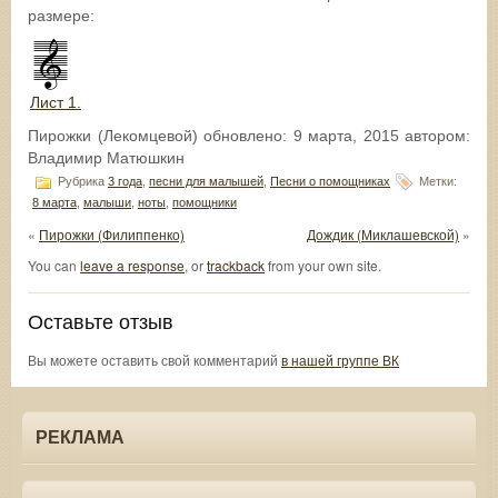
размере:
Лист 1.
Пирожки (Лекомцевой)
обновлено:
9 марта, 2015
автором:
Владимир Матюшкин
Рубрика
3 года
,
песни для малышей
,
Песни о помощниках
Метки:
8 марта
,
малыши
,
ноты
,
помощники
«
Пирожки (Филиппенко)
Дождик (Миклашевской)
»
You can
leave a response
, or
trackback
from your own site.
Оставьте отзыв
Вы можете оставить свой комментарий
в нашей группе ВК
РЕКЛАМА