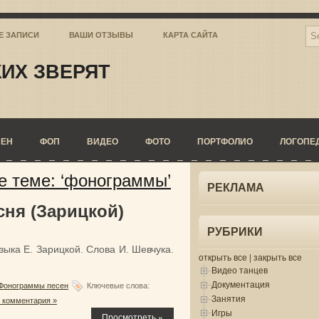
Е ЗАПИСИ
ВАШИ ОТЗЫВЫ
КАРТА САЙТА
ИХ ЗВЕРЯТ
СЕН
ФОП
ВИДЕО
ФОТО
ПОРТФОЛИО
ЛОГОПЕ
е теме: ‘фонограммы’
РЕКЛАМА
сня (Зарицкой)
РУБРИКИ
ыка Е. Зарицкой. Слова И. Шевчука.
открыть все
|
закрыть все
Видео танцев
Документация
Фонограммы песен
Ключевые слова:
Занятия
 комментария »
Игры
Просмотреть »