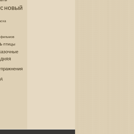
новый
с
асха
з фильмов
ь
птицы
казочные
едняя
упражнения
од