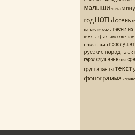
малыши
мину
мама
ноты
год
осень
п
песни из
патриотические
мультфильмов
песни и
прослушат
плюс
пляска
русские народные
с
ср
слушание
герои
снег
текст
группа
танцы
фонограмма
хоров