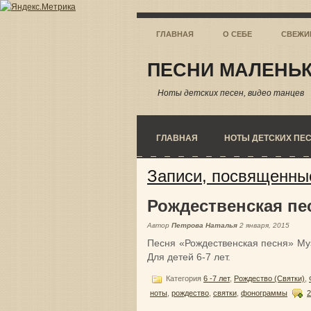
ГЛАВНАЯ
О СЕБЕ
СВЕЖИ
ПЕСНИ МАЛЕНЬК
Ноты детских песен, видео танцев
ГЛАВНАЯ
НОТЫ ДЕТСКИХ ПЕ
Записи, посвященны
Рождественская пе
Автор
Петрова Наталья
2 января, 2015
Песня «Рождественская песня» Муз
Для детей 6-7 лет.
Категория
6 -7 лет
,
Рождество (Святки)
,
ноты
,
рождество
,
святки
,
фонограммы
2