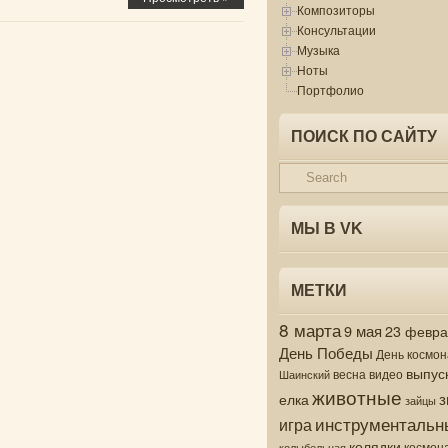
Композиторы
Консультации
Музыка
Ноты
Портфолио
ПОИСК ПО САЙТУ
МЫ В VK
МЕТКИ
8 марта
9 мая
23 февр
День Победы
День космон
выпус
весна
видео
Шаинский
животные
з
елка
зайцы
инструментальн
игра
колядки
колыбельная
космон