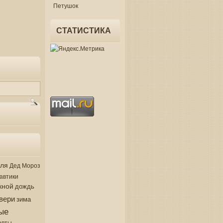
Петушок
СТАТИСТИКА
аля
Дед Мороз
автики
кной
дождь
вери
зима
ые
авты