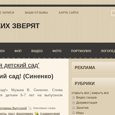
Е ЗАПИСИ
ВАШИ ОТЗЫВЫ
КАРТА САЙТА
ИХ ЗВЕРЯТ
СЕН
ФОП
ВИДЕО
ФОТО
ПОРТФОЛИО
ЛОГОПЕ
 детский сад’
РЕКЛАМА
ий сад! (Синенко)
РУБРИКИ
сад!» Музыка В. Синенко. Слова
открыть все
|
закрыть все
ия детьми 6-7 лет на выпускном
Видео танцев
Документация
Занятия
ограммы Выпускной
Ключевые слова:
Игры
ноты
,
текст
,
фонограмма
4 комментария