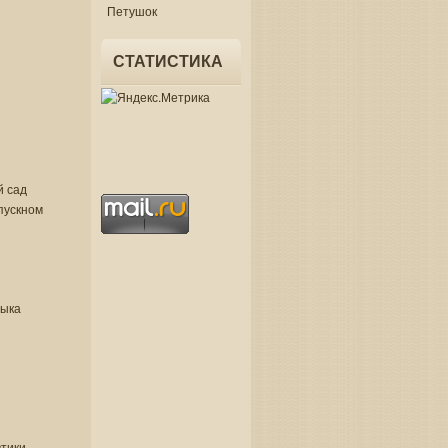
Петушок
СТАТИСТИКА
й сад
пускном
зыка
втики