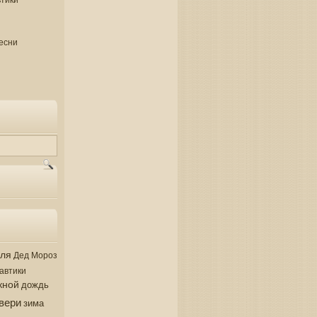
есни
аля
Дед Мороз
автики
кной
дождь
вери
зима