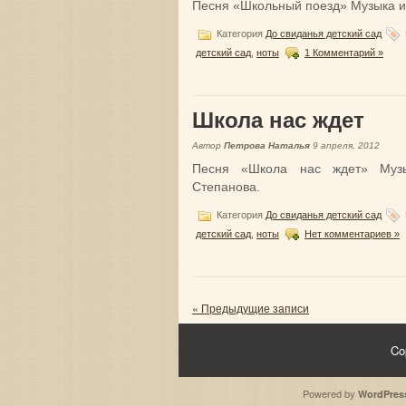
Песня «Школьный поезд» Музыка и 
Категория
До свиданья детский сад
детский сад
,
ноты
1 Комментарий »
Школа нас ждет
Автор
Петрова Наталья
9 апреля, 2012
Песня «Школа нас ждет» Музы
Степанова.
Категория
До свиданья детский сад
детский сад
,
ноты
Нет комментариев »
« Предыдущие записи
Co
Powered by
WordPres