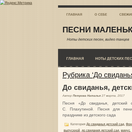
ГЛАВНАЯ
О СЕБЕ
СВЕЖИ
ПЕСНИ МАЛЕНЬК
Ноты детских песен, видео танцев
ГЛАВНАЯ
НОТЫ ДЕТСКИХ ПЕ
Рубрика ‘До свиданья
До свиданья, детск
Автор
Петрова Наталья
27 марта, 2017
Песня «До свиданья, детский 
С. Плахутиной. Песня для пен
празднике из детского сада
Категория
До свиданья детский сад
,
Фон
выпускной
,
до свидания детский сад
,
минус
,