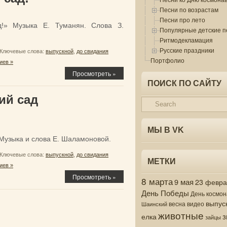
Песни по возрастам
Песни про лето
!» Музыка Е. Туманян. Слова З.
Популярные детские п
Ритмодекламация
Русские праздники
Ключевые слова:
выпускной
,
до свидания
Портфолио
иев »
Просмотреть »
ПОИСК ПО САЙТУ
ий сад
МЫ В VK
 Музыка и слова Е. Шаламоновой.
Ключевые слова:
выпускной
,
до свидания
МЕТКИ
иев »
Просмотреть »
8 марта
9 мая
23 февр
День Победы
День космон
выпус
весна
видео
Шаинский
животные
з
елка
зайцы