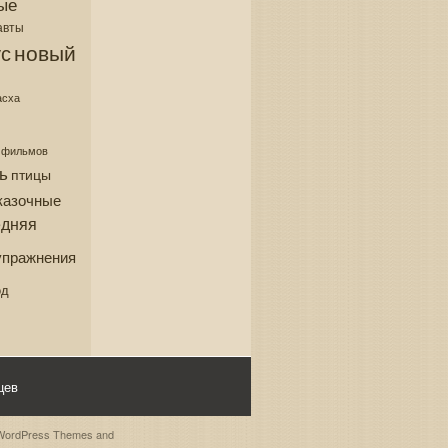
ые
авты
новый
с
асха
з фильмов
ь
птицы
казочные
едняя
упражнения
од
цев
WordPress Themes
and