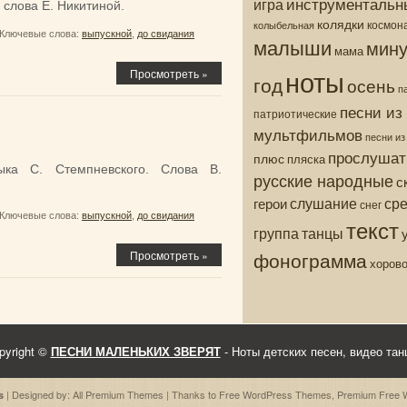
инструментальн
игра
слова Е. Никитиной.
колядки
колыбельная
космон
Ключевые слова:
выпускной
,
до свидания
малыши
мину
мама
ноты
Просмотреть »
год
осень
п
песни из
патриотические
мультфильмов
песни и
прослушат
плюс
пляска
ка С. Стемпневского. Слова В.
русские народные
с
ср
слушание
герои
снег
Ключевые слова:
выпускной
,
до свидания
текст
группа
танцы
фонограмма
Просмотреть »
хоров
pyright ©
ПЕСНИ МАЛЕНЬКИХ ЗВЕРЯТ
- Ноты детских песен, видео тан
| Designed by:
All Premium Themes
| Thanks to
Free WordPress Themes
,
Premium Free 
s