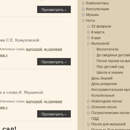
Композиторы
Консультации
Просмотреть »
Музыка
Ноты
23 февраля
8 марта
9 мая
а С.Е. Кожуховской.
Выпускной
Воспитатели
Ключевые слова:
выпускной
,
до свидания
До свиданья детски
иев »
Песни героев на вы
Просмотреть »
Про детский сад
Школа и знания
День Знаний
День рождения
Инструментальная му
 и слова И. Якушиной.
Колыбельные
Новогодние песни
Ключевые слова:
выпускной
,
до свидания
Осенние песни
иев »
Патриотические песни
Просмотреть »
ПДД
Песни для малышей
 сад!
Песни ко Дню космона