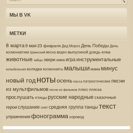
МЫ В VK
МЕТКИ
8 марта
9 мая
День Победы
23 февраля
Дед Мороз
День
выпускной
елка
дождь
весна
видео
космонавтики
Шаинский
животные
инструментальные
игра
звери
зима
зайцы
малыши
минус
колядки
мама
колыбельная
космонавты
ноты
новый год
осень
песни
патриотические
пасха
из мультфильмов
плюс
пляска
песни из фильмов
русские народные
прослушать
сказочные
птицы
текст
средняя группа
слушание
танцы
герои
снег
фонограмма
упражнения
хоровод