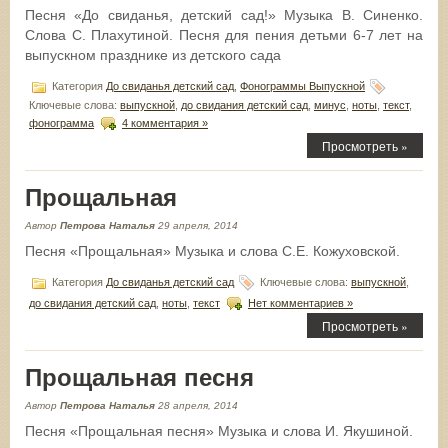
Песня «До свиданья, детский сад!» Музыка В. Синенко.
Слова С. Плахутиной. Песня для пения детьми 6-7 лет на
выпускном празднике из детского сада
Категория
До свиданья детский сад
,
Фонограммы Выпускной
Ключевые слова:
выпускной
,
до свидания детский сад
,
минус
,
ноты
,
текст
,
фонограмма
4 комментария »
Просмотреть »
Прощальная
Автор
Петрова Наталья
29 апреля, 2014
Песня «Прощальная» Музыка и слова С.Е. Кожуховской.
Категория
До свиданья детский сад
Ключевые слова:
выпускной
,
до свидания детский сад
,
ноты
,
текст
Нет комментариев »
Просмотреть »
Прощальная песня
Автор
Петрова Наталья
28 апреля, 2014
Песня «Прощальная песня» Музыка и слова И. Якушиной.