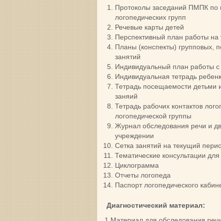
Протоколы заседаний ПМПК по н
логопедических групп
Речевые карты детей
Перспективный план работы на 
Планы (конспекты) групповых, 
занятий
Индивидуальный план работы с
Индивидуальная тетрадь ребен
Тетрадь посещаемости детьми 
заняий
Тетрадь рабочих контактов лого
логопедической группы
Журнал обследования речи и д
учреждении
Сетка занятий на текущий пери
Тематические консультации для
Циклограмма
Отчеты логопеда
Паспорт логопедического кабин
Диагностический материал
:
1.Материал для обследования речи