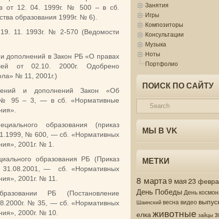
Занятия
в от 12. 04. 1999г. № 500 – в сб.
Игры
ва образования 1999г. № 6).
Композиторы
19. 11. 1993г. № 2-570 (Ведомости
Консультации
Музыка
Ноты
и дополнений в Закон РБ «О правах
Портфолио
лей от 02.10. 2000г. Одобрено
ла» № 11, 2001г.)
ПОИСК ПО САЙТУ
ений и дополнений Закон «Об
, № 95 – 3, — в сб. «Нормативные
ния».
циального образования (приказ
МЫ В VK
11.1999, № 600, — сб. «Нормативных
ия», 2001г. № 1.
иального образования РБ (Приказ
МЕТКИ
т 31.08.2001, — сб. «Нормативных
8 марта
ия», 2001г. № 11.
9 мая
23 февр
День Победы
День космон
разовании РБ (Постановление
выпус
весна
видео
Шаинский
08.2000г. № 35, — сб. «Нормативных
животные
ия», 2000г. № 10.
з
елка
зайцы