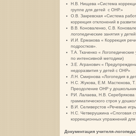
Н.В. Нищева «Система коррекци
группе для детей с ОНР.»
О.В. Закревская «Система рабо
коррекция отклонений в развит
В.В. Коноваленко, С.В. Конова
логопедические занятия у детей
И.И. Ермакова « Коррекция речи
подростков».
Т.А. Ткаченко « Логопедические
по интенсивной методики)
З.Е. Агранович « Предупрежден
недоразвития у детей с ОНР»
Л.Н. Смирнова «Логопедия в де
Н.С. Жукова, Е.М. Мастюкова, Т
Преодоление ОНР у дошкольни
Р.И. Лалаева, Н.В. Серебряков
грамматического строя у дошко
В.И. Селиверстов «Речевые иг
Н.С. Четверушкина «Слоговая ст
коррекционных упражнений для 
Документация учителя-логопеда