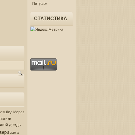
Петушок
СТАТИСТИКА
аля
Дед Мороз
автики
кной
дождь
вери
зима