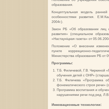
образования.
Концептуальная модель ранней
особенностями развития. Е.М.
2004г.).
Закон РБ «Об образовании лиц 
развития» (специальном образо
«Настауніцкая газета» от 05.06.2004
Положение «О внесении измене
пункте коррекционно-педагог
Министерства образования РБ от 0
Программы:
Т.Б. Филичевой, Г.В. Чиркиной
обучения детей с ОНР» (старшая
Т.Б. Филичева «Программа о
фонематического строя речи» (
Программа воспитания и обуче
нарушениями речи под ред. Л.В
Инновационные технологии: