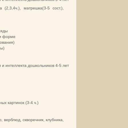
 (2,3,4ч.), матрешка(3-5 сост.),
ряды
 и форме
рования)
ры)
 и интеллекта дошкольников 4-5 лет
ых картинок (3-4 ч.)
, верблюд, скворечник, клубника,