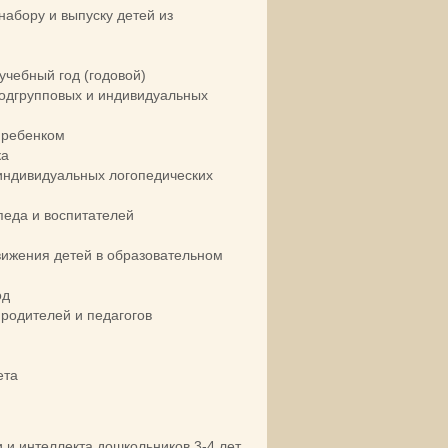
абору и выпуску детей из
учебный год (годовой)
подгрупповых и индивидуальных
 ребенком
ка
индивидуальных логопедических
педа и воспитателей
вижения детей в образовательном
од
 родителей и педагогов
ета
 и интеллекта дошкольников 3-4 лет