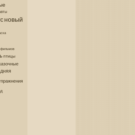
ые
авты
новый
с
асха
з фильмов
ь
птицы
казочные
едняя
упражнения
од