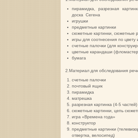
пирамидка, разрезная картинка
доска Сегена
игрушки
предметные картинки
сюжетные картинки, сюжетные 
игры для соотнесения по цвету
счетные палочки (для конструи
цветные карандаши (фломасте
бумага
2.Материал для обследования речи
счетные палочки
почтовый ящик
пирамидка
матрешка
разрезная картинка (4-5 частей)
сюжетные картинки, цепь сюжетн
игра «Времена года»
конструктор
предметные картинки (телевизор
отвертка, велосипед)