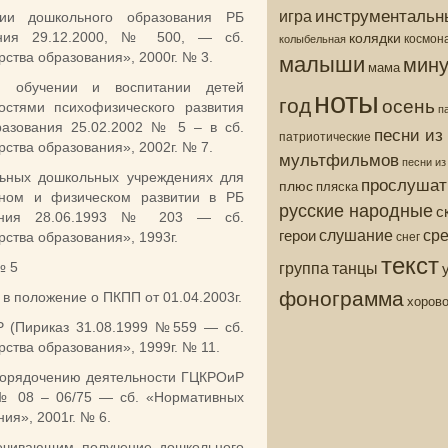
инструментальн
игра
ии дошкольного образования РБ
колядки
ания 29.12.2000, № 500, — сб.
колыбельная
космон
малыши
тва образования», 2000г. № 3.
мину
мама
м обучении и воспитании детей
ноты
год
осень
остями психофизического развития
п
разования 25.02.2002 № 5 – в сб.
песни из
патриотические
тва образования», 2002г. № 7.
мультфильмов
песни и
ьных дошкольных учреждениях для
прослушат
плюс
пляска
нном и физическом развитии в РБ
русские народные
с
вания 28.06.1993 № 203 — сб.
ср
слушание
герои
снег
ства образования», 1993г.
текст
группа
танцы
№ 5
фонограмма
в положение о ПКПП от 01.04.2003г.
хоров
(Пириказ 31.08.1999 №559 — сб.
тва образования», 1999г. № 11.
порядочению деятельности ГЦКРОиР
. № 08 – 06/75 — сб. «Нормативных
ия», 2001г. № 6.
ечивающим получение дошкольного