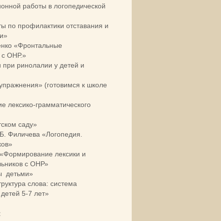
онной работы в логопедической
ты по профилактики отставания и
ии»
ленко «Фронтальные
 с ОНР.»
 при ринолалии у детей и
 упражнения» (готовимся к школе
ие лексико-грамматического
тском саду»
.Б. Филичева «Логопедия.
ков»
а «Формирование лексики и
льников с ОНР»
ры детьми»
руктура слова: система
детей 5-7 лет»
: