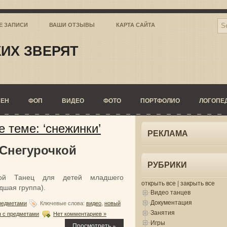
Е ЗАПИСИ
ВАШИ ОТЗЫВЫ
КАРТА САЙТА
ИХ ЗВЕРЯТ
СЕН
ФОП
ВИДЕО
ФОТО
ПОРТФОЛИО
ЛОГОПЕ
 теме: ‘снежинки’
РЕКЛАМА
 Снегурочкой
РУБРИКИ
кой Танец для детей младшего
открыть все
|
закрыть все
дшая группа).
Видео танцев
Документация
редметами
Ключевые слова:
видео
,
новый
Занятия
ы с предметами
Нет комментариев »
Игры
Просмотреть »