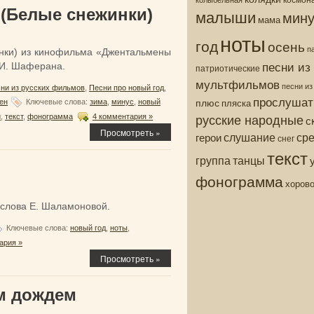
 (Белые снежинки)
малыши
мину
мама
ноты
год
осень
п
инки) из кинофильма «Джентальмены
песни из
а И. Шаферана.
патриотические
мультфильмов
песни и
ни из русских фильмов
,
Песни про новый год
,
прослушат
плюс
пляска
ен
Ключевые слова:
зима
,
минус
,
новый
русские народные
и
,
текст
,
фонограмма
4 комментария »
с
Просмотреть »
ср
слушание
герои
снег
текст
группа
танцы
фонограмма
хоров
 слова Е. Шаламоновой.
Ключевые слова:
новый год
,
ноты
,
ария »
Просмотреть »
м дождем