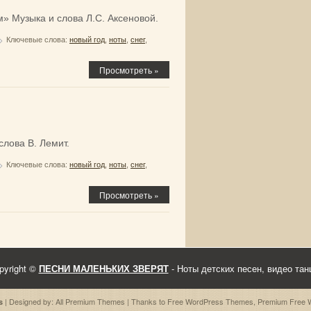
» Музыка и слова Л.С. Аксеновой.
Ключевые слова:
новый год
,
ноты
,
снег
,
Просмотреть »
лова В. Лемит.
Ключевые слова:
новый год
,
ноты
,
снег
,
Просмотреть »
pyright ©
ПЕСНИ МАЛЕНЬКИХ ЗВЕРЯТ
- Ноты детских песен, видео тан
| Designed by:
All Premium Themes
| Thanks to
Free WordPress Themes
,
Premium Free 
s