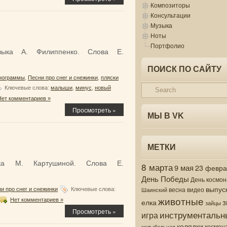
Композиторы
Консультации
Музыка
Ноты
Портфолио
зыка А. Филиппенко. Слова Е.
ПОИСК ПО САЙТУ
нограммы
,
Песни про снег и снежинки
,
пляски
Ключевые слова:
малыши
,
минус
,
новый
Нет комментариев »
Просмотреть »
МЫ В VK
МЕТКИ
ыка М. Картушиной. Слова Е.
8 марта
9 мая
23 февр
День Победы
День космон
выпус
весна
видео
Шаинский
и про снег и снежинки
Ключевые слова:
животные
з
Нет комментариев »
елка
зайцы
Просмотреть »
инструментальн
игра
колядки
колыбельная
космон