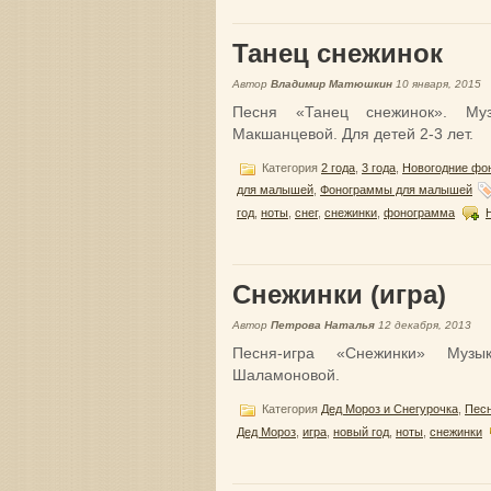
Танец снежинок
Автор
Владимир Матюшкин
10 января, 2015
Песня «Танец снежинок». Му
Макшанцевой. Для детей 2-3 лет.
Категория
2 года
,
3 года
,
Новогодние фо
для малышей
,
Фонограммы для малышей
год
,
ноты
,
снег
,
снежинки
,
фонограмма
Снежинки (игра)
Автор
Петрова Наталья
12 декабря, 2013
Песня-игра «Снежинки» Муз
Шаламоновой.
Категория
Дед Мороз и Снегурочка
,
Песн
Дед Мороз
,
игра
,
новый год
,
ноты
,
снежинки