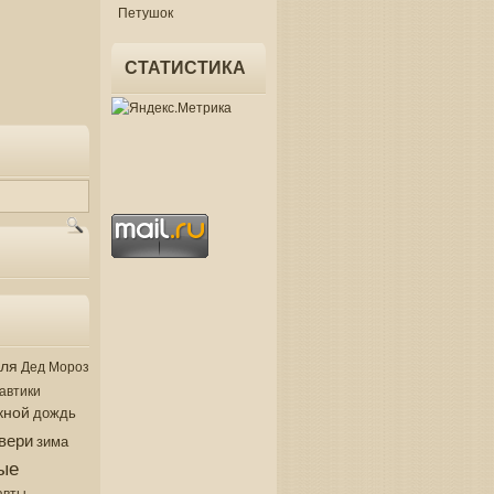
Петушок
СТАТИСТИКА
аля
Дед Мороз
автики
кной
дождь
вери
зима
ые
авты