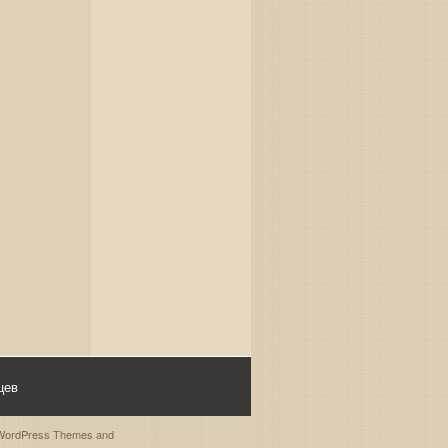
цев
WordPress Themes
and