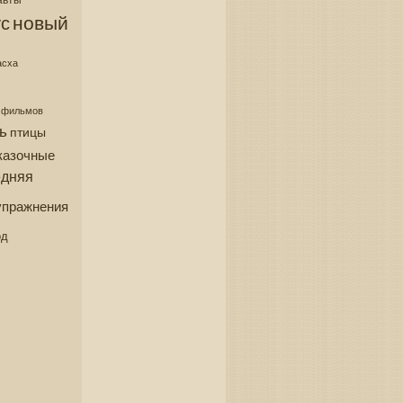
новый
с
асха
з фильмов
ь
птицы
казочные
едняя
упражнения
од