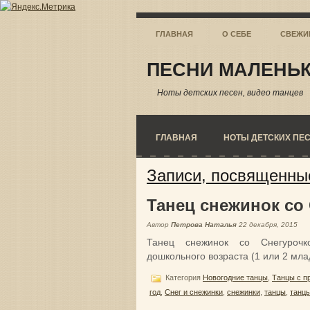
ГЛАВНАЯ
О СЕБЕ
СВЕЖИ
ПЕСНИ МАЛЕНЬК
Ноты детских песен, видео танцев
ГЛАВНАЯ
НОТЫ ДЕТСКИХ ПЕ
Записи, посвященные
Танец снежинок со
Автор
Петрова Наталья
22 декабря, 2015
Танец снежинок со Снегуроч
дошкольного возраста (1 или 2 мла
Категория
Новогодние танцы
,
Танцы с п
год
,
Снег и снежинки
,
снежинки
,
танцы
,
танц