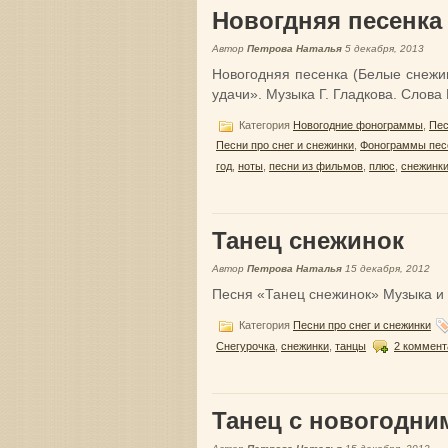
Новогдняя песенка
Автор
Петрова Наталья
5 декабря, 2013
Новогодняя песенка (Белые снеж
удачи». Музыка Г. Гладкова. Слов
Категория
Новогодние фонограммы
,
Пес
Песни про снег и снежинки
,
Фонограммы пес
год
,
ноты
,
песни из фильмов
,
плюс
,
снежинк
Танец снежинок
Автор
Петрова Наталья
15 декабря, 2012
Песня «Танец снежинок» Музыка и
Категория
Песни про снег и снежинки
Снегурочка
,
снежинки
,
танцы
2 коммент
Танец с новогодни