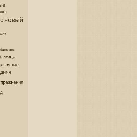
ые
авты
новый
с
асха
з фильмов
ь
птицы
казочные
едняя
упражнения
од