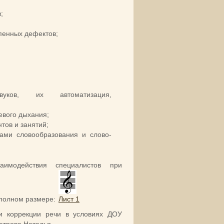
;
пенных дефектов;
уков, их автоматизация,
евого дыхания;
тов и занятий;
ками словообразования и слово­
аимодействия специалистов при
 полном размере:
Лист 1
ри коррекции речи в условиях ДОУ