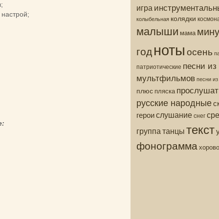
;
инструментальн
игра
настрой;
колядки
колыбельная
космон
малыши
мину
мама
ноты
год
осень
п
песни из
патриотические
мультфильмов
песни и
прослушат
плюс
пляска
русские народные
с
ср
слушание
герои
снег
е:
текст
группа
танцы
фонограмма
хоров