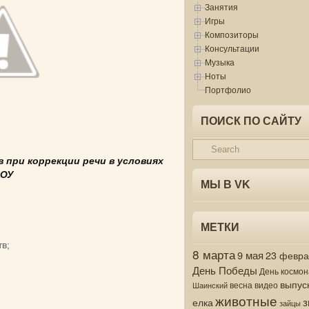
Занятия
Игры
Композиторы
Консультации
Музыка
Ноты
Портфолио
ПОИСК ПО САЙТУ
 при коррекции речи в условиях
ОУ
МЫ В VK
МЕТКИ
в;
8 марта
9 мая
23 февр
День Победы
День космон
выпус
весна
видео
Шаинский
животные
з
елка
зайцы