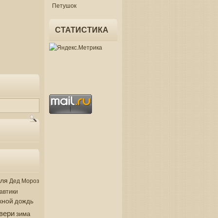
Петушок
СТАТИСТИКА
аля
Дед Мороз
автики
кной
дождь
вери
зима